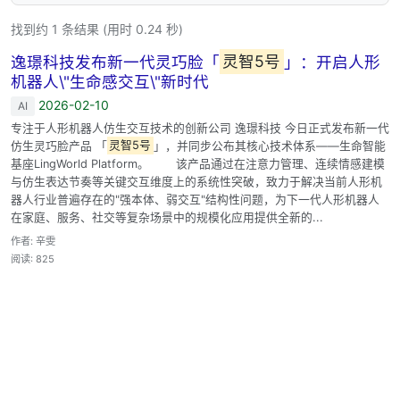
找到约 1 条结果 (用时 0.24 秒)
逸璟科技发布新一代灵巧脸「
灵智5号
」：开启人形
机器人\"生命感交互\"新时代
2026-02-10
AI
专注于人形机器人仿生交互技术的创新公司 逸璟科技 今日正式发布新一代
仿生灵巧脸产品 「
灵智5号
」，并同步公布其核心技术体系——生命智能
基座LingWorld Platform。 该产品通过在注意力管理、连续情感建模
与仿生表达节奏等关键交互维度上的系统性突破，致力于解决当前人形机
器人行业普遍存在的"强本体、弱交互"结构性问题，为下一代人形机器人
在家庭、服务、社交等复杂场景中的规模化应用提供全新的...
作者: 辛雯
阅读: 825