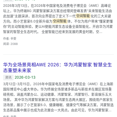
2026年3月13日，在2026年中国家电及消费电子博览会（AWE）高峰论
坛上，华为终端BG 鸿蒙智家解决方案总经理闵登峰发表“未来智能生活由
此加速”主题演讲，首次向业界提出了定义下一代
空间智能
化的三大关键
方向。而小艺管家6.0全新升级为
空间智能
体，不仅为用户带来“懂家更懂
你”的主动智能体验，更以AI使能鸿蒙生态设备全面智能化，开启华为鸿蒙
智家的智慧全生态时代。 全屋智能已经来到发展的黄金时期，空...
作者: 辛雯
阅读: 2088
华为全场景亮相AWE 2026：华为鸿蒙智家 智慧全生
态重塑未来家
2026-03-13
资讯
3月12日-3月15日，2026年中国家电及消费电子博览会（AWE）在上海新
国际博览中心盛大举办。华为终端全场景诸多新品与新技术在展区现场重
磅亮相，涵盖鸿蒙办公、运动健康、鸿蒙智家、鸿蒙智行、影音娱乐五大
场景。 其中华为鸿蒙智家解决方案与鸿蒙生态两大展区，围绕用户居家生
活场景，展示了小艺管家6.0、健康睡眠、健康空气等解决方案，鸿蒙智选
生态新品集中展示也成为此次展会一大亮点。由此可见，华为鸿蒙智家...
作者: 辛雯