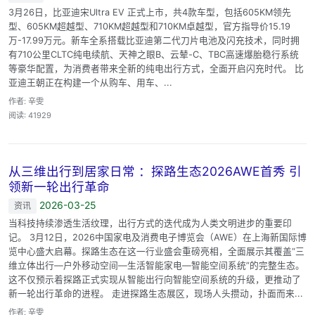
3月26日，比亚迪宋Ultra EV 正式上市，共4款车型，包括605KM领先
型、605KM超越型、710KM超越型和710KM卓越型，官方指导价15.19
万-17.99万元。新车全系搭载比亚迪第二代刀片电池及闪充技术，同时拥
有710公里CLTC纯电续航、天神之眼B、云辇-C、TBC高速爆胎稳行系统
等豪华配置，为消费者带来全新的纯电出行方式，全面开启闪充时代。 比
亚迪王朝正在构建一个从购车、用车、...
作者: 辛雯
阅读: 41929
从三维出行到居家日常 ：探路生态2026AWE首秀 引
领新一轮出行革命​
2026-03-25
资讯
当科技持续渗透生活纹理，出行方式的迭代成为人类文明进步的重要印
记。​ 3月12日，2026中国家电及消费电子博览会（AWE）在上海新国际博
览中心盛大启幕。探路生态在这一行业盛会重磅亮相，全面展示其覆盖“三
维立体出行—户外移动空间—生活智能家电—智能空间系统”的完整生态。
这不仅预示着探路正式实现从智能出行向智能空间系统的升级，更推动了
新一轮出行革命的进程。​ 走进探路生态展区，现场人头攒动，扑面而来...
作者: 辛雯