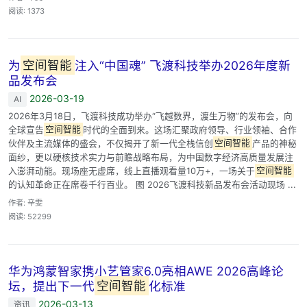
阅读: 1373
为
空间智能
注入“中国魂” 飞渡科技举办2026年度新
品发布会
2026-03-19
AI
2026年3月18日，飞渡科技成功举办“飞越数界，渡生万物”的发布会，向
全球宣告
空间智能
时代的全面到来。这场汇聚政府领导、行业领袖、合作
伙伴及主流媒体的盛会，不仅揭开了新一代全栈信创
空间智能
产品的神秘
面纱，更以硬核技术实力与前瞻战略布局，为中国数字经济高质量发展注
入澎湃动能。现场座无虚席，线上直播观看量10万+，一场关于
空间智能
的认知革命正在席卷千行百业。 图 2026飞渡科技新品发布会活动现场 ...
作者: 辛雯
阅读: 52299
华为鸿蒙智家携小艺管家6.0亮相AWE 2026高峰论
坛，提出下一代
空间智能
化标准
2026-03-13
资讯