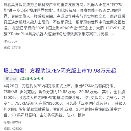
随着具身智能成为全球科技产业的重要发展方向，机器人正在从“数字智
能”进一步迈向“物理世界智能”。相比传统AI，具身智能不仅需要理解世
界，更需要像人一样感知空间、完成动作并参与真实物理交互，而这背后
真正决定机器人能力上限的，不仅是算法，更是现实世界中的空间交互数
据。 在近日举行的2026中国上海VRAR产业博览会上，大朋（DPVR）携
旗下RoboPilot具身机器人遥操作与动作数据采集方案正式亮相，...
作者: vvv
阅读: 21518
爆上加爆！方程豹钛7EV闪充版上市19.98万元起
2026-05-04
91che
4月29日，方程豹钛7EV闪充版正式上市，推出675KM后驱闪充版、
755KM后驱闪充版，售价分别为19.98万元、20.98万元。 其中，全系加
12000元可选装天神之眼B-智能辅助驾驶系统，出行更智能，更省心，更
安全。755KM后驱闪充版加30000元可选装「四驱进阶选装包」，升级天
神之眼B-智能辅助驾驶系统、智能电四驱、20寸轮毂+高性能四活塞定
钳、20 扬声器音响、主动香氛系统，动力、操控...
作者: 毕亚娣
阅读: 42892