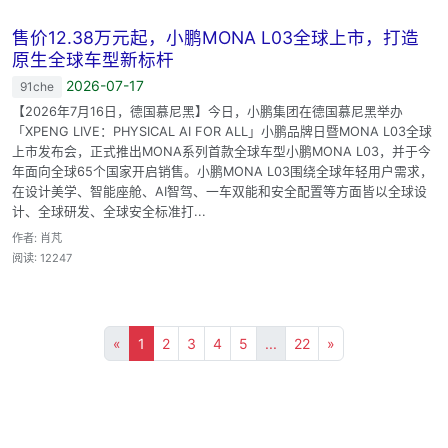
售价12.38万元起，小鹏MONA L03全球上市，打造
原生全球车型新标杆
2026-07-17
91che
【2026年7月16日，德国慕尼黑】今日，小鹏集团在德国慕尼黑举办
「XPENG LIVE：PHYSICAL AI FOR ALL」小鹏品牌日暨MONA L03全球
上市发布会，正式推出MONA系列首款全球车型小鹏MONA L03，并于今
年面向全球65个国家开启销售。小鹏MONA L03围绕全球年轻用户需求，
在设计美学、智能座舱、AI智驾、一车双能和安全配置等方面皆以全球设
计、全球研发、全球安全标准打...
作者: 肖芃
阅读: 12247
«
1
2
3
4
5
...
22
»