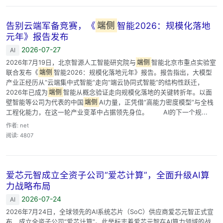
告别云端军备竞赛，《
端侧
智能2026：规模化落地
元年》报告发布
2026-07-27
AI
2026年7月19日，北京智源人工智能研究院与
端侧
智能北京市重点实验室
联合发布《
端侧
智能2026：规模化落地元年》报告。报告指出，大模型
产业正经历从“云端集中式智能”走向“端云协同式智能”的结构性跃迁，
2026年已成为
端侧
智能从概念验证走向规模化落地的关键转折年。以面
壁智能等公司为代表的中国
端侧
AI力量，正凭借“高能力密度模型”与全栈
工程化能力，在这一轮产业变革中占据领先身位。 AI的下一个规...
作者: net
阅读: 4807
爱芯元智成立全资子公司“爱芯计算”，全面升级AI算
力战略布局
2026-07-24
AI
2026年7月24日，全球领先的AI系统芯片（SoC）供应商爱芯元智正式宣
布，成立全资子公司“爱芯计算”。此举标志着爱芯元智在AI算力领域的战