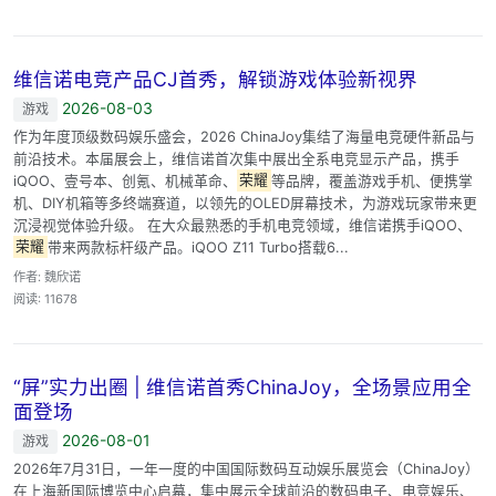
维信诺电竞产品CJ首秀，解锁游戏体验新视界
2026-08-03
游戏
作为年度顶级数码娱乐盛会，2026 ChinaJoy集结了海量电竞硬件新品与
前沿技术。本届展会上，维信诺首次集中展出全系电竞显示产品，携手
iQOO、壹号本、创氪、机械革命、
荣耀
等品牌，覆盖游戏手机、便携掌
机、DIY机箱等多终端赛道，以领先的OLED屏幕技术，为游戏玩家带来更
沉浸视觉体验升级。 在大众最熟悉的手机电竞领域，维信诺携手iQOO、
荣耀
带来两款标杆级产品。iQOO Z11 Turbo搭载6...
作者: 魏欣诺
阅读: 11678
“屏”实力出圈 | 维信诺首秀ChinaJoy，全场景应用全
面登场
2026-08-01
游戏
2026年7月31日，一年一度的中国国际数码互动娱乐展览会（ChinaJoy）
在上海新国际博览中心启幕，集中展示全球前沿的数码电子、电竞娱乐、