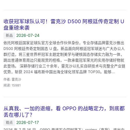
收获冠军球队认可！雷克沙 D500 阿根廷传奇定制 U
盘重磅来袭
2026-07-24
新品
依托阿根廷国家足球队官方全球合作伙伴身份，专业存储品牌雷克沙推出
D500 阿根廷传奇定制固态 U 盘。新品面向阿根廷冠军球迷与广大办公人
群打造，将三星世界杯冠军主题定制美学与硬核固态存储实力融为一体，
跳出普通体育周边只能观赏的桎梏，一款承载冠军荣光的实用存储好物就
此登场。 深耕存储行业三十余年，雷克沙以扎实自研技术与完整全产业链
优势，斩获 2024 福布斯中国出海全球化领军品牌 TOP30。能够...
作者: 雷克沙
阅读: 15981
从真我、一加的退缩，看 OPPO 的战略定力，到底都
丢在哪儿了？
2026-07-17
观点
2026 年 7 月 16 日，OPPO 两道军令同时落下：realme（真我） 退出中