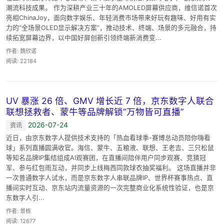
潮流科技成果。 作为深耕产业三十年的AMOLED屏幕供应商，维信诺首次
亮相ChinaJoy，面向数字娱乐、年轻消费市场带来好玩有趣味、好用有实
力的“全场景OLED显示解决方案”，推动技术、终端、场景的多元融合，持
续拓宽屏幕边界，以中国好屏创新引领终端新消费变...
作者: 魏欣诺
阅读: 22184
UV 暴涨 26 倍、GMV 增长近 7 倍，京东数字人联合
联想拯救者、蒙牛等品牌解锁“万物皆可直播”
2026-07-24
资讯
近日，由京东数字人提供技术支持的「热血看球季-赛博总动员陪你嗨看
球」系列直播圆满收官。海信、蒙牛、五粮液、联想、王老吉、三只松鼠
等知名品牌IP集结组成AI观赛团，在直播间陪伴用户同步观赛、竞猜冠
军、参与红包雨互动，并同步上线梅西同款球衣抽奖福利。 这场直播并非
一次普通数字人试水，而是京东数字人串联品牌IP、世界杯赛事热点、直
播间实时互动、京东站内流量资源的一次完整商业化系统性验证，也是京
东数字人引...
作者: 景栋
阅读: 12677