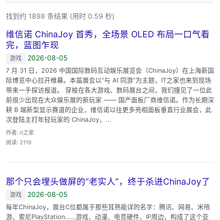
找到约 1898 条结果 (用时 0.59 秒)
维信诺 ChinaJoy 首秀，全场景 OLED 布局一口气看
完，蓝图乍现
2026-08-05
游戏
7 月 31 日，2026 中国国际数码互动娱乐展览会（ChinaJoy）在上海新国
际博览中心拉开帷幕。本届展会以“与 AI 同游”为主题，IT之家也来到现场
带来一手探访报道。 穿梭在各大游戏、数码展台之间，我们撞见了一位此
前很少出现在大众娱乐展的新玩家 —— 国产面板厂商维信诺。作为长期深
耕 B 端新型显示赛道的企业，维信诺以往更多亮相面板垂直行业展会，此
次登陆主打年轻玩家的 ChinaJoy，...
作者: it之家
阅读: 2119
那个只会埋头做屏的“老实人”，终于杀进ChinaJoy了
2026-08-05
游戏
每年ChinaJoy，展台C位都属于那些耳熟能详的名字：腾讯、网易、米哈
游、索尼PlayStation……游戏、动漫、电竞硬件、IP周边，构成了这个亚