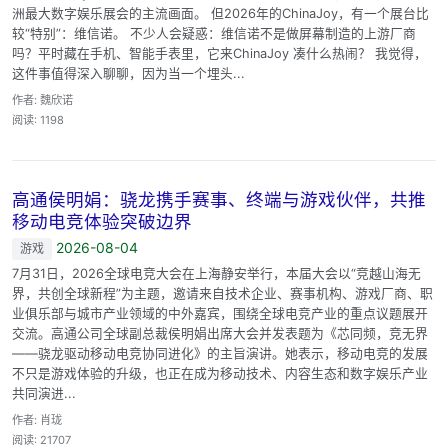
洲最大数字娱乐展会的主流画面。 但2026年的ChinaJoy，有一个展台比
较“特别”：维信诺。 不少人会疑惑：维信诺不是做屏幕制造的上游厂商
吗？平时藏在手机、智能手表里，它来ChinaJoy 凑什么热闹？ 我觉得，
这件事值得深入聊聊，因为当一个埋头...
作者: 魏欣诺
阅读: 1198
高通侯明娟：骁龙携手赛事、终端与游戏伙伴，共推
移动电竞体验突破边界
2026-08-04
游戏
7月31日，2026全球电竞大会在上海静安举行，本届大会以“竞越山海无
界，共创全球新程”为主题，邀请来自技术企业、赛事机构、游戏厂商、职
业俱乐部与城市产业领域的中外嘉宾，围绕全球电竞产业的重点议题展开
交流。高通公司全球副总裁侯明娟出席大会并发表题为《芯同频，竞无界
——骁龙驱动移动电竞协同进化》的主旨演讲。她表示，移动电竞的发展
不只是游戏体验的升级，也正在成为移动技术、内容生态和数字娱乐产业
共同演进...
作者: 肖珑
阅读: 21707