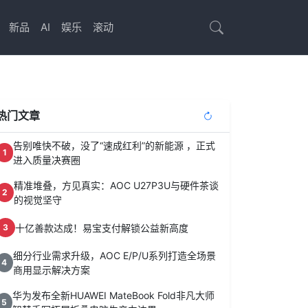
新品
AI
娱乐
滚动
热门文章
告别唯快不破，没了“速成红利”的新能源 ，正式
1
进入质量决赛圈
精准堆叠，方见真实：AOC U27P3U与硬件茶谈
2
的视觉坚守
十亿善款达成！易宝支付解锁公益新高度
3
细分行业需求升级，AOC E/P/U系列打造全场景
4
商用显示解决方案
华为发布全新HUAWEI MateBook Fold非凡大师
5