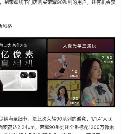
期间，到荣耀线下门店购买荣耀90系列的用户，还有机会获
新风格
海量细节，是此次荣耀90系列的诚意，1/1.4”大底
积高达2.24μm。荣耀90系列还全系标配1200万像素