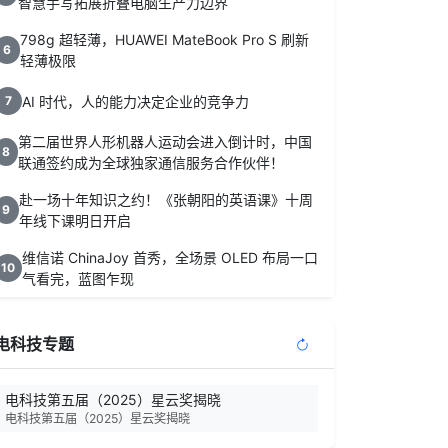
智慧手写拓展折叠电脑生产力边界
798g 超轻薄，HUAWEI MateBook Pro S 刷新
6
轻薄极限
AI 时代，人的能力决定企业的竞争力
7
第二届世界人形机器人运动会进入倒计时，中国
8
联通签约成为全球独家通信服务合作伙伴！
赴一场十年知识之约！《张朝阳的英语课》十周
9
年线下课明日开启
维信诺 ChinaJoy 首秀，全场景 OLED 布局一口
10
气看完，蓝图乍现
电科技专题
电科技第五届（2025）星云奖揭晓
电科技第五届（2025）星云奖揭晓