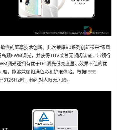
瞻性的屏幕技术创新。此次荣耀90系列创新带来“零风
z超高频PWM调光，并获得TÜV莱茵无频闪认证，带领行
WM调光还拥有优于DC调光低亮度显示效果不佳的优
题，能够兼顾饱满色彩和护眼体验。根据IEEE
大于3125Hz时，频闪对人眼无风险。