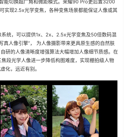
能切换超广角和微距模式。荣耀90 Pro更后置3200
，可实现2.5x光学变焦，各种变焦场景都能保证人像或其
系统，可以提供1x、2x、2.5x光学变焦及50倍数码混
写真人像引擎”， 为人像摄影带来更具原生感的自然肤
，自研的人像清晰度增强算法大幅增加人像细节质感。在
的三焦段光学人像进一步降低构图难度，实现棚拍级人物
式虚化，远近有别。