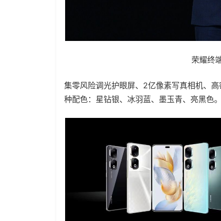
荣耀终端
集零风险调光护眼屏、2亿像素写真相机、高
种配色：星钻银、冰羽蓝、墨玉青、亮黑色