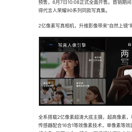
预售，6月7日10:08正式全面开售。首销
得代言人荣耀90系列同款写真集。
2亿像素写真相机，升维影像带来“自然上镜”
全系搭载2亿像素超清大底主摄，超高像素，尽纳
传感器配合16合1等效像素技术，单像素等效面