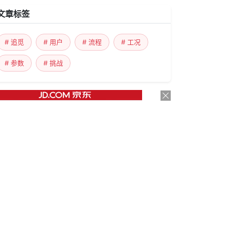
文章标签
# 追觅
# 用户
# 流程
# 工况
# 参数
# 挑战