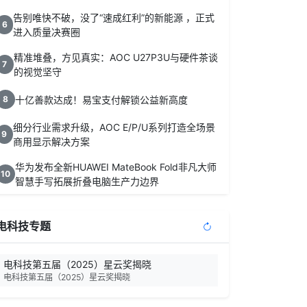
告别唯快不破，没了“速成红利”的新能源 ，正式
6
进入质量决赛圈
精准堆叠，方见真实：AOC U27P3U与硬件茶谈
7
的视觉坚守
十亿善款达成！易宝支付解锁公益新高度
8
细分行业需求升级，AOC E/P/U系列打造全场景
9
商用显示解决方案
华为发布全新HUAWEI MateBook Fold非凡大师
10
智慧手写拓展折叠电脑生产力边界
电科技专题
电科技第五届（2025）星云奖揭晓
电科技第五届（2025）星云奖揭晓