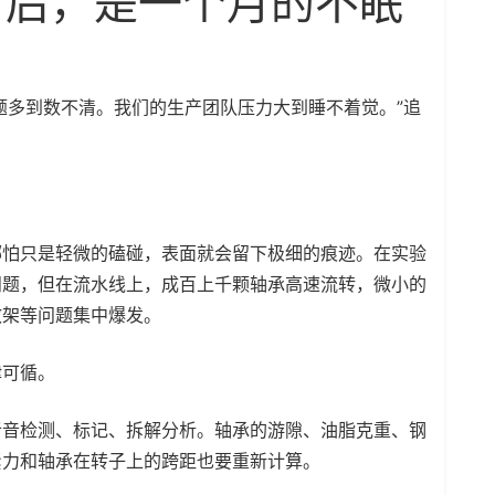
背后，是一个月的不眠
问题多到数不清。我们的生产团队压力大到睡不着觉。”追
。
哪怕只是轻微的磕碰，表面就会留下极细的痕迹。在实验
问题，但在流水线上，成百上千颗轴承高速流转，微小的
散架等问题集中爆发。
律可循。
听音检测、标记、拆解分析。轴承的游隙、油脂克重、钢
紧力和轴承在转子上的跨距也要重新计算。