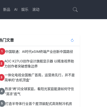
新品
AI
娱乐
滚动
热门文章
中国联通：AI时代eSIM终端产业创新中国路径
1
AOC K27U3创作设计旗舰显示器 以精准视界助
2
力创作者突破想象边界
一体化电视全国推广首周，运营商先行，并不是
3
简单的“去机顶盒”
热浪“烤”问全球家庭，看阳光家庭能源如何守住
4
“清凉”底气
打造半导体行业首个屋顶装配式高效制冷机房
5