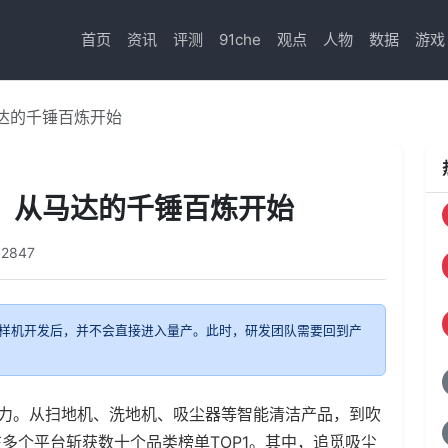
首页
资讯
评测
91che
观点
人物
数据
游戏
马达的千锤百炼开始
”，从马达的千锤百炼开始
12847
样机开发后，并不会直接进入量产。此时，研发团队需要回到产
发力。从扫地机、洗地机、吸尘器等智能清洁产品，到吹
多个平台斩获数十个品类榜单TOP1。其中，追觅吸尘