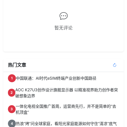
暂无评论
热门文章
中国联通：AI时代eSIM终端产业创新中国路径
1
AOC K27U3创作设计旗舰显示器 以精准视界助力创作者突
2
破想象边界
一体化电视全国推广首周，运营商先行，并不是简单的“去
3
机顶盒”
热浪“烤”问全球家庭，看阳光家庭能源如何守住“清凉”底气
4