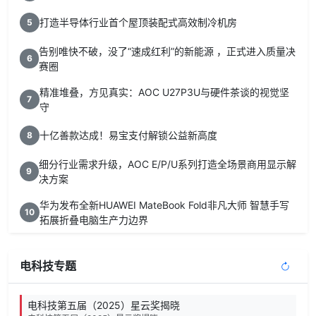
打造半导体行业首个屋顶装配式高效制冷机房
5
告别唯快不破，没了“速成红利”的新能源 ，正式进入质量决
6
赛圈
精准堆叠，方见真实：AOC U27P3U与硬件茶谈的视觉坚
7
守
十亿善款达成！易宝支付解锁公益新高度
8
细分行业需求升级，AOC E/P/U系列打造全场景商用显示解
9
决方案
华为发布全新HUAWEI MateBook Fold非凡大师 智慧手写
10
拓展折叠电脑生产力边界
电科技专题
电科技第五届（2025）星云奖揭晓