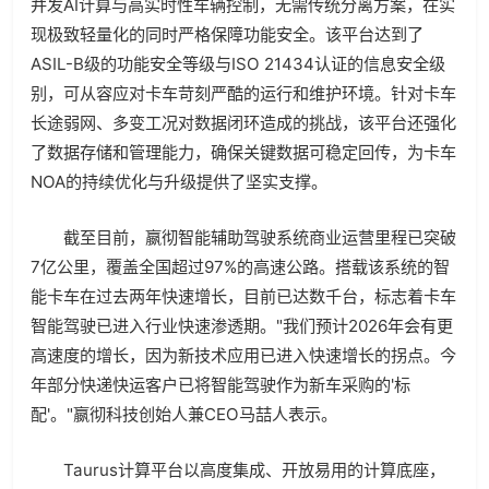
并发AI计算与高实时性车辆控制，无需传统分离方案，在实
现极致轻量化的同时严格保障功能安全。该平台达到了
ASIL-B级的功能安全等级与ISO 21434认证的信息安全级
别，可从容应对卡车苛刻严酷的运行和维护环境。针对卡车
长途弱网、多变工况对数据闭环造成的挑战，该平台还强化
了数据存储和管理能力，确保关键数据可稳定回传，为卡车
NOA的持续优化与升级提供了坚实支撑。
截至目前，嬴彻智能辅助驾驶系统商业运营里程已突破
7亿公里，覆盖全国超过97%的高速公路。搭载该系统的智
能卡车在过去两年快速增长，目前已达数千台，标志着卡车
智能驾驶已进入行业快速渗透期。"我们预计2026年会有更
高速度的增长，因为新技术应用已进入快速增长的拐点。今
年部分快递快运客户已将智能驾驶作为新车采购的'标
配'。"嬴彻科技创始人兼CEO马喆人表示。
Taurus计算平台以高度集成、开放易用的计算底座，