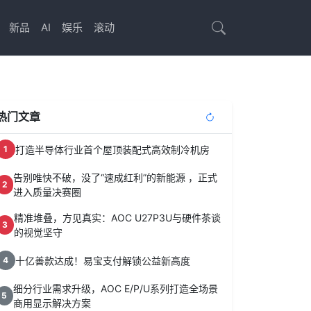
新品
AI
娱乐
滚动
热门文章
打造半导体行业首个屋顶装配式高效制冷机房
1
告别唯快不破，没了“速成红利”的新能源 ，正式
2
进入质量决赛圈
精准堆叠，方见真实：AOC U27P3U与硬件茶谈
3
的视觉坚守
十亿善款达成！易宝支付解锁公益新高度
4
细分行业需求升级，AOC E/P/U系列打造全场景
5
商用显示解决方案