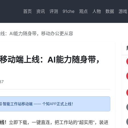
首页
资讯
评测
91che
观点
人物
数据
游戏
线：AI能力随身带，移动办公更从容
移动端上线：AI能力随身带，
87
知·智能工作站移动端 —— 个知APP正式上线！
上线！
立即下载，一键直连，把工作站的“超实用”，装进