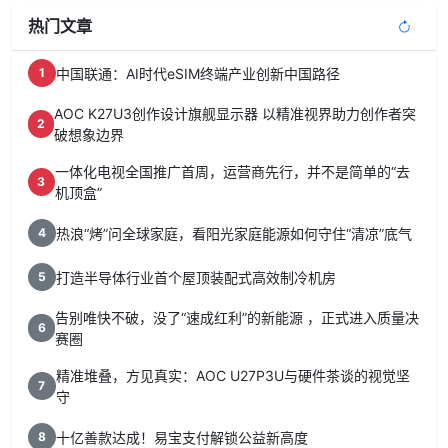
热门文章
中国联通：AI时代eSIM终端产业创新中国路径
1
AOC K27U3创作设计旗舰显示器 以精准视界助力创作者突
2
破想象边界
一体化电视全国推广首周，运营商先行，并不是简单的“去
3
机顶盒”
热浪“烤”问全球家庭，看阳光家庭能源如何守住“清凉”底气
4
打造半导体行业首个屋顶装配式高效制冷机房
5
告别唯快不破，没了“速成红利”的新能源 ，正式进入质量决
6
赛圈
精准堆叠，方见真实：AOC U27P3U与硬件茶谈的视觉坚
7
守
十亿善款达成！易宝支付解锁公益新高度
8