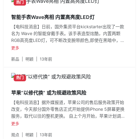
热门
智能手表Wave亮相 内置高亮度LED灯
【电科技消息】日前，国外集资平台kickstarter出现了一款
名为 Wave 的智能穿戴手表。该手表造型炫酷，内置两颗
RGB高亮度LED灯，可不断改变腕带颜色,即使在黑暗中，也
很容易让人辨认。 Wave 采
更多
新品
|
明颖
|
13年前
热门
苹果“以修代换” 或为规避政策风险
【电科技消息】据外媒报道，苹果公司的售后服务政策开始
改变，今天部分国外零售店正式开始提供iPhone 5屏幕更换
服务，取代以往的整机更换。 自上个月开始，苹果计划调整
其售后服务政策
更多
观点
|
明颖
|
13年前