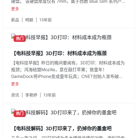
硬盘。 该硬盘厚度仅有 7mm，属于西数 Blue Slim 系列产
品。尽管其厚度够薄，但是却
更多
新品
|
明颖
|
13年前
热门
【电科技早报】3D打印：材料成本成为瓶颈
【电科技早报】昨日的晚间要闻有，3D打印：材料成本成为
瓶颈；鸿海结盟Mozilla，意在敲打苹果；致童年！
GameDock将iPhone变成童年玩具；CNET创始人宣布破
产，从身价20亿到负债1亿；白色版果壳
更多
资讯
|
李艳婷
|
13年前
热门
【电科技解码】3D打印来了，扔掉你的墨盒吧
几乎一夜之间，3D打印成为各大媒体追捧的对象。电科技作