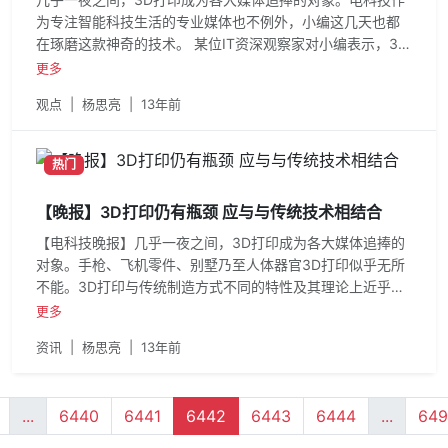
为专注智能科技生活的专业媒体也不例外，小编这几天也都
在琢磨这款神奇的技术。 某位IT资深观察家对小编表示，3D
打印可以打印出
更多
观点
|
杨思亮
|
13年前
热门
【晚报】3D打印仍有瓶颈 应与与传统技术相结合
【电科技晚报】几乎一夜之间，3D打印成为各大媒体追捧的
对象。手枪、飞机零件、别墅乃至人体器官3D打印似乎无所
不能。3D打印与传统制造方式不同的特性及其理论上近乎无
限的可能性，触
更多
资讯
|
杨思亮
|
13年前
...
6440
6441
6442
6443
6444
...
649