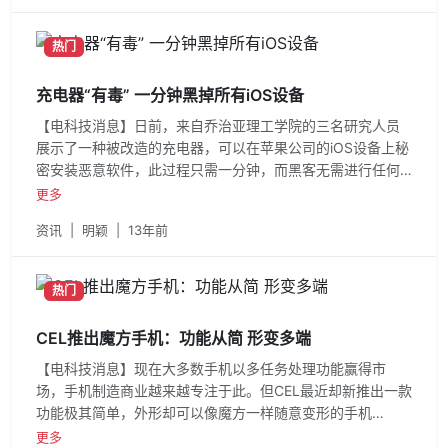
热门
充电器“有毒” 一分钟黑掉所有iOS设备
【电科技消息】日前，来自乔治亚理工学院的三名研究人员
展示了一种被改造的充电器，可以在苹果公司的iOS设备上秘
密安装恶意软件，此过程只需一分钟，而黑客无需进行任何
用户交互。此
更多
资讯
|
明颖
|
13年前
热门
CEL推出魔方手机：功能从简 形变多端
【电科技消息】现在大多数手机以多任务处理功能赢得市
场，手机制造商业越来越专注于此。但CEL最近却新推出一款
功能极其简单，外形却可以像魔方一样随意变形的手机
CELsphone。 在互联网如
更多