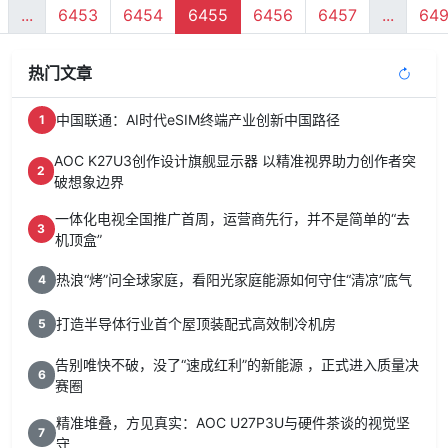
...
6453
6454
6455
6456
6457
...
64
热门文章
中国联通：AI时代eSIM终端产业创新中国路径
1
AOC K27U3创作设计旗舰显示器 以精准视界助力创作者突
2
破想象边界
一体化电视全国推广首周，运营商先行，并不是简单的“去
3
机顶盒”
热浪“烤”问全球家庭，看阳光家庭能源如何守住“清凉”底气
4
打造半导体行业首个屋顶装配式高效制冷机房
5
告别唯快不破，没了“速成红利”的新能源 ，正式进入质量决
6
赛圈
精准堆叠，方见真实：AOC U27P3U与硬件茶谈的视觉坚
7
守