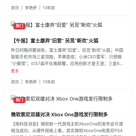
资讯
|
李艳婷
|
13年前
热门
【午报】富士康弃“旧爱” 另觅“新欢”火狐
昨日的晚间要闻有，富士康弃“旧爱”，另觅“新欢”火狐；中国
智能手机市场三星领跑，苹果垫底；小米CEO雷军：只想做
“小餐馆”；iOS7扁平化难颠覆，应用创新才是王道；三星6月
举办新品
更多
资讯
|
李艳婷
|
13年前
热门
微软索尼双雄对决 Xbox One游戏发行限制多
【电科技消息】微软新一代游戏主机XboxOne的发布会可谓
相当成功，从硬件规格上看，其实微软XboxOne和索尼PS4