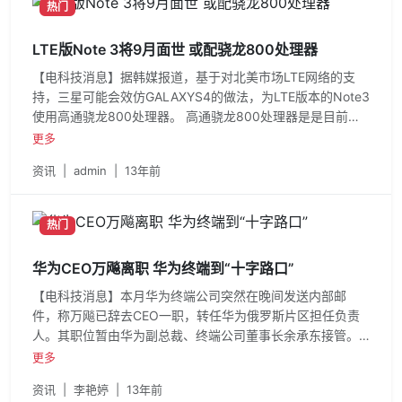
热门
LTE版Note 3将9月面世 或配骁龙800处理器
【电科技消息】据韩媒报道，基于对北美市场LTE网络的支
持，三星可能会效仿GALAXYS4的做法，为LTE版本的Note3
使用高通骁龙800处理器。 高通骁龙800处理器是是目前高
通最高端的移动芯片，新的
更多
资讯
|
admin
|
13年前
热门
华为CEO万飚离职 华为终端到“十字路口”
【电科技消息】本月华为终端公司突然在晚间发送内部邮
件，称万飚已辞去CEO一职，转任华为俄罗斯片区担任负责
人。其职位暂由华为副总裁、终端公司董事长余承东接管。
2012年对于华为终端
更多
资讯
|
李艳婷
|
13年前