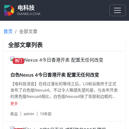
电科技
DIANKEJI.COM
首页
全部文章
全部文章列表
热门
白色Nexus 4今日香港开卖 配置无任何改变
【电科技消息】在经过漫长的等待之后，LG和谷歌终于正式
发布了白色版Nexus4。不过令人略感失望的是，与去年开卖
的黑色版Nexus4相比，白色版Nexus4除了背部和边框的颜
色之外并无任何改变，其
更多
新品
|
admin
|
13年前