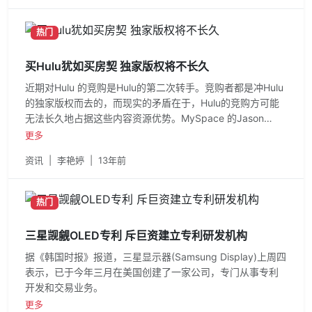
热门
买Hulu犹如买房契 独家版权将不长久
近期对Hulu 的竞购是Hulu的第二次转手。竞购者都是冲Hulu
的独家版权而去的，而现实的矛盾在于，Hulu的竞购方可能
无法长久地占据这些内容资源优势。MySpace 的Jason
Hirschhorn 非常精妙地描述了当下
更多
资讯
|
李艳婷
|
13年前
热门
三星觊觎OLED专利 斥巨资建立专利研发机构
据《韩国时报》报道，三星显示器(Samsung Display)上周四
表示，已于今年三月在美国创建了一家公司，专门从事专利
开发和交易业务。
更多