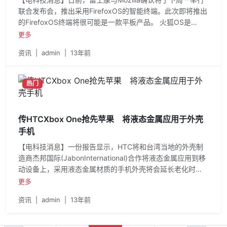
联合发布会，推出采用FirefoxOS的智能终端。此次即将推出
的FirefoxOS终端将很可能是一款平板产品。 火狐OS是
Mozilla主要面向中低端智能手
更多
资讯
|
admin
|
13年前
热门
传HTCXbox One抢先苹果 将液态金属应用于外壳
手机
【电科技消息】一份报告显示，HTC将和台湾当地的外壳制
造商杰邦国际(JabonInternational)合作将液态金属应用到移
动设备上，采用液态金属材质的手机外壳将会延长老化时
间，并且在强度和耐磨度
更多
资讯
|
admin
|
13年前