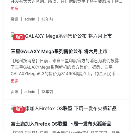
并没有太大的区别。所以，在日后的竞争上将主要取决于特
色功能服务和各自的游戏
更多
资讯
|
admin
|
13年前
热门
三星GALAXY Mega系列售价公布 将六月上市
【电科技消息】日前，来自三星印度官方的消息为我们披露
了三星GALAXYMega系列新机的官方售价。据悉，三星
GALAXYMega6.3的售价为31490印度卢比，约合人民币
3475元；而三星GALAXYMega5.8的定价则为2
更多
资讯
|
admin
|
13年前
热门
富士康加入Firefox OS联盟 下周一发布火狐新品
【电科技消息】日前，富士康与Mozilla确认将于下周一举行