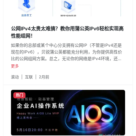
公网IPv4太贵太难搞？教你用蒲公英IPv6轻松实现高
性能组网！
如果你的总部或某个中心分支拥有公网IP（不管是IPv4还是
现在的IPv6），贝锐蒲公英都能充分利用，为你提供高性价
比的公网组网方案。总之，无论你的网络是IPv4环境，还是
纯IPv6环境，贝锐蒲公英都能打破远程连接壁垒，为你提供
更多
一套简单、高效、低成本的组网方案。
滚动
|
互联
|
2月前
热门