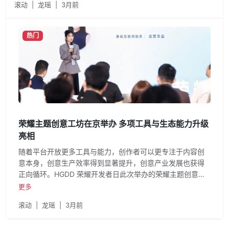
滚动
|
龙瑶
|
3月前
80Wh大电池和高刷护眼的LCD雾面屏，带来更硬核、更超能的
办公体验。
热门
荣耀主题创意工坊在京举办 多项工具与生态能力升级
亮相
随着平台开放更多工具与能力，创作者可以更专注于内容创
意本身，创意生产效率得到显著提升，创意产业发展也获得
正向循环。HGDD 荣耀开发者日此次举办的荣耀主题创意工
坊，让创作者们直观感受到荣耀主题在内容分发及工具能力
更多
上的升级；在现场交流环节，各专家与创作者们共同探讨了
滚动
|
龙瑶
|
3月前
荣耀主题未来的创作方向及用户体验提升方式，共同打造开
放、共创、共赢的优质主题内容生态。