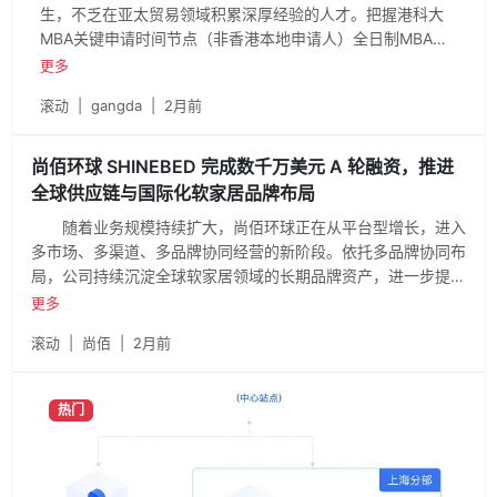
生，不乏在亚太贸易领域积累深厚经验的人才。把握港科大
MBA关键申请时间节点（非香港本地申请人）全日制MBA滚
动招生申请截止：2026年5月28日非全日制MBA
更多
Weekly（单周班） & Bi-Weekly Program（双周班）滚动招
滚动
|
gangda
|
2月前
生申请截止：2026年6月2日有 11 个学科入选《2026 年 QS
世界大学学科排名》全球 50 强；此外，在《泰晤士高等教育
世界大学学科排名 2026》中，涵盖人工智能及机器学习的
尚佰环球 SHINEBED 完成数千万美元 A 轮融资，推进
“计算机科学” 领域连续十年蝉联全港第一。
全球供应链与国际化软家居品牌布局
随着业务规模持续扩大，尚佰环球正在从平台型增长，进入
多市场、多渠道、多品牌协同经营的新阶段。依托多品牌协同布
局，公司持续沉淀全球软家居领域的长期品牌资产，进一步提升
品牌影响力与市场竞争力。
更多
滚动
|
尚佰
|
2月前
热门