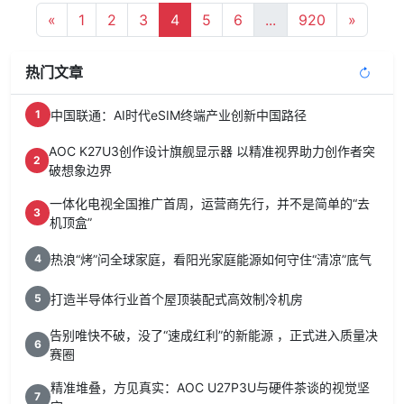
«
1
2
3
4
5
6
...
920
»
热门文章
中国联通：AI时代eSIM终端产业创新中国路径
1
AOC K27U3创作设计旗舰显示器 以精准视界助力创作者突
2
破想象边界
一体化电视全国推广首周，运营商先行，并不是简单的“去
3
机顶盒”
热浪“烤”问全球家庭，看阳光家庭能源如何守住“清凉”底气
4
打造半导体行业首个屋顶装配式高效制冷机房
5
告别唯快不破，没了“速成红利”的新能源 ，正式进入质量决
6
赛圈
精准堆叠，方见真实：AOC U27P3U与硬件茶谈的视觉坚
7