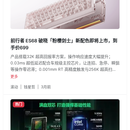
前行者 ES68 破晓「粉樱剑士」新配色即将上市，到
手价699
产品搭载32K 超高回报率方案，操作响应速度大幅提升；
0.03ms 超低延迟配合车规级主控芯片，让连招、急停、瞬狙
等操作零迟滞；0.001mm RT 高精度触发与256K 超高扫描
率，确保全键无冲、复杂操作不丢键、不误触。从经典黑白
更多
到「粉樱剑士」新配色，前行者 ES68 破晓系列以不变的旗
滚动
|
钱星哲
|
3月前
舰性能、统一的精工品质、更丰富的视觉选择，持续巩固在
磁轴键盘市场的标杆地位。
热门