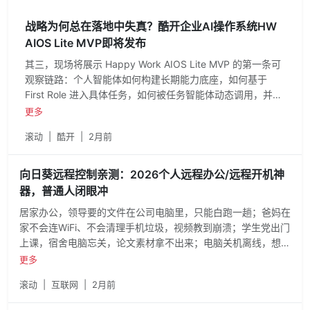
战略为何总在落地中失真？酷开企业AI操作系统HW
AIOS Lite MVP即将发布
其三，现场将展示 Happy Work AIOS Lite MVP 的第一条可
观察链路：个人智能体如何构建长期能力底座，如何基于
First Role 进入具体任务，如何被任务智能体动态调用，并在
真人校正后生成交付物、完成任务闭环与分层沉淀。5 月 16
更多
日，酷开将通过 Happy Work AIOS Lite MVP，给出一次关
滚动
|
酷开
|
2月前
于企业如何从碳基管理困局走向硅基管理新路径的系统回
应。
向日葵远程控制亲测：2026个人远程办公/远程开机神
器，普通人闭眼冲
居家办公，领导要的文件在公司电脑里，只能白跑一趟；爸妈在
家不会连WiFi、不会清理手机垃圾，视频教到崩溃；学生党出门
上课，宿舍电脑忘关，论文素材拿不出来；电脑关机离线，想远
程调取资料，只能急得抓耳挠腮。向日葵刚好满足所有需求：软
更多
硬一体远程开机，解决离线难题；全平台兼容，跨设备无压力；
滚动
|
互联网
|
2月前
操作简单，小白也能上手；免费够用，日常需求全覆盖。