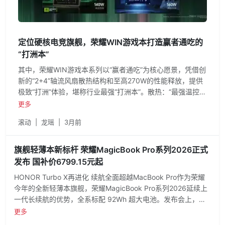
定位硬核电竞旗舰，荣耀WIN游戏本打造赢者通吃的
“打洲本”
其中，荣耀WIN游戏本系列以“赢者通吃”为核心愿景，凭借创
新的“2+4”轴流风扇散热结构和至高270W的性能释放，提供
极致“打洲”体验，堪称行业最强“打洲本”。散热：“最强温控装
甲”，行业首创“2+4”风扇散热结构荣耀自研东风尾喷散热引
更多
擎，强势挑战传统散热设计天花板，将荣耀WIN游戏本的性
滚动
|
龙瑶
|
3月前
能释放突破至270W，带来同配置下最极致的性能体验。
旗舰轻薄本新标杆 荣耀MagicBook Pro系列2026正式
发布 国补价6799.15元起
HONOR Turbo X再进化 续航全面超越MacBook Pro作为荣耀
今年的全新轻薄本旗舰，荣耀MagicBook Pro系列2026延续上
一代长续航的优势，全系标配 92Wh 超大电池。发布会上，荣
耀笔记本X Plus系列2026也迎来升级迭代，新品延续荣耀X系列
更多
硬核品质基因，全系采用英特尔酷睿Ultra 5 325处理器，