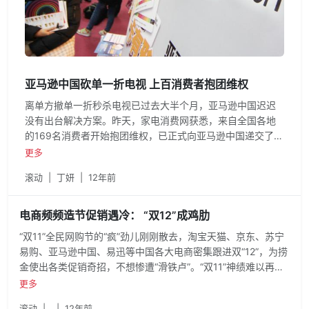
亚马逊中国砍单一折电视 上百消费者抱团维权
离单方撤单一折秒杀电视已过去大半个月，亚马逊中国迟迟
没有出台解决方案。昨天，家电消费网获悉，来自全国各地
的169名消费者开始抱团维权，已正式向亚马逊中国递交了律
师
更多
滚动
|
丁妍
|
12年前
电商频频造节促销遇冷： “双12”成鸡肋
“双11”全民网购节的“疯”劲儿刚刚散去，淘宝天猫、京东、苏宁
易购、亚马逊中国、易迅等中国各大电商密集跟进双“12”，为捞
金使出各类促销奇招，不想惨遭“滑铁卢”。“双11”神绩难以再
现，“双12”或成鸡肋。
更多
滚动
|
|
12年前