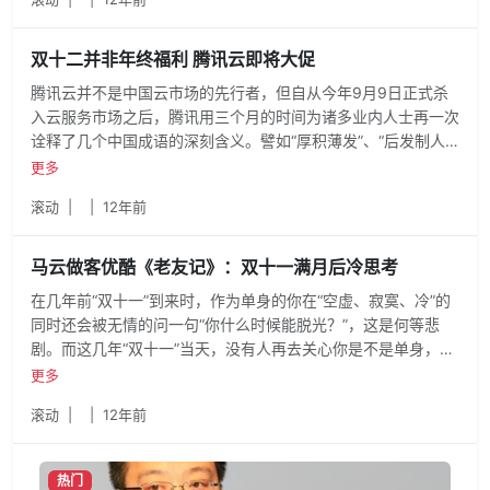
双十二并非年终福利 腾讯云即将大促
腾讯云并不是中国云市场的先行者，但自从今年9月9日正式杀
入云服务市场之后，腾讯用三个月的时间为诸多业内人士再一次
诠释了几个中国成语的深刻含义。譬如“厚积薄发”、“后发制人”
等溢美之词屡屡见诸于媒体之上，让许多人不得不思考为什么看
更多
起来“慢了一拍”的腾讯扩张得这么快。
滚动
|
|
12年前
马云做客优酷《老友记》：双十一满月后冷思考
在几年前“双十一”到来时，作为单身的你在“空虚、寂寞、冷”的
同时还会被无情的问一句“你什么时候能脱光？”，这是何等悲
剧。而这几年“双十一”当天，没有人再去关心你是不是单身，大
家见面一定会问上一句“今抢了吗？”。曾经孤独寂寞的光棍节，
更多
已然变身成为疯狂抢购的“双十一”。
滚动
|
|
12年前
热门