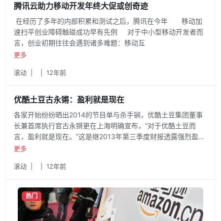
腾讯云助力移动开发年终大促或创奇迹
在经历了多年的内部积累和测试之后，腾讯在今年 移动加
速扫平创业障碍触碰成功早有先例 对于中小型移动开发者而
言，创业初期往往会遇到诸多难题：移动互
更多
滚动
|
|
12年前
优酷土豆古永锵：盈利就是现在
各家开始纷纷晒出2014的节目单与杀手锏，优酷土豆集团董事
长兼首席执行官古永锵更在上海明确宣布，“对于优酷土豆而
言，盈利就是现在。”这是继2013年第三季度财报透露强烈盈利
信号以来，古永锵首次公开承认，优酷土豆将于2013年第四季
更多
度实现盈利。
滚动
|
|
12年前
热门