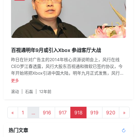
百视通明年9月或引入Xbox 参战客厅大战
昨日在针对广告主的2014年核心资源说明会上，风行在线
CEO罗江春透露，风行大股东百视通和微软已签约协议，今
年开始将把Xbox引进中国大陆，明年九月正式发售，风行也
会参与到Xbox项目中，与游戏广告主展开合作。
更多
滚动
|
石磊
|
12年前
«
1
...
916
917
918
919
920
»
热门文章