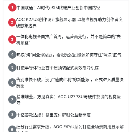
中国联通：AI时代eSIM终端产业创新中国路径
1
AOC K27U3创作设计旗舰显示器 以精准视界助力创作者突
2
破想象边界
一体化电视全国推广首周，运营商先行，并不是简单的“去
3
机顶盒”
热浪“烤”问全球家庭，看阳光家庭能源如何守住“清凉”底气
4
打造半导体行业首个屋顶装配式高效制冷机房
5
告别唯快不破，没了“速成红利”的新能源 ，正式进入质量决
6
赛圈
精准堆叠，方见真实：AOC U27P3U与硬件茶谈的视觉坚
7
守
十亿善款达成！易宝支付解锁公益新高度
8
细分行业需求升级，AOC E/P/U系列打造全场景商用显示解
9