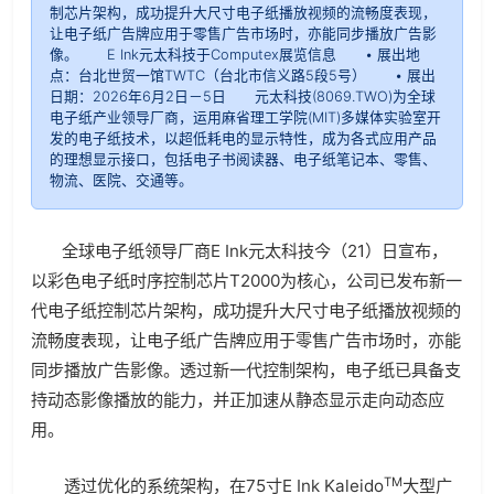
制芯片架构，成功提升大尺寸电子纸播放视频的流畅度表现，
让电子纸广告牌应用于零售广告市场时，亦能同步播放广告影
像。 E Ink元太科技于Computex展览信息 • 展出地
点：台北世贸一馆TWTC（台北市信义路5段5号） • 展出
日期：2026年6月2日－5日 元太科技(8069.TWO)为全球
电子纸产业领导厂商，运用麻省理工学院(MIT)多媒体实验室开
发的电子纸技术，以超低耗电的显示特性，成为各式应用产品
的理想显示接口，包括电子书阅读器、电子纸笔记本、零售、
物流、医院、交通等。
全球电子纸领导厂商E Ink元太科技今（21）日宣布，
以彩色电子纸时序控制芯片T2000为核心，公司已发布新一
代电子纸控制芯片架构，成功提升大尺寸电子纸播放视频的
流畅度表现，让电子纸广告牌应用于零售广告市场时，亦能
同步播放广告影像。透过新一代控制架构，电子纸已具备支
持动态影像播放的能力，并正加速从静态显示走向动态应
用。
TM
透过优化的系统架构，在75寸E Ink Kaleido
大型广