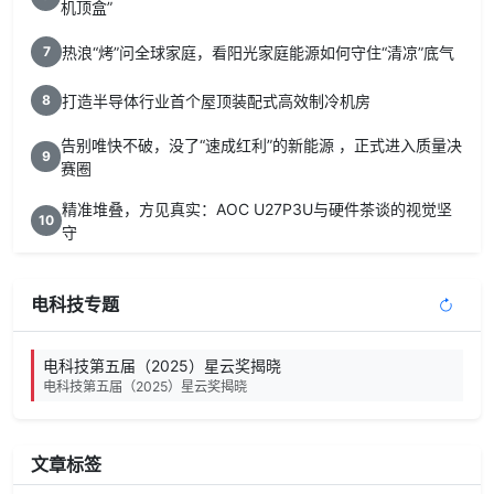
机顶盒”
热浪“烤”问全球家庭，看阳光家庭能源如何守住“清凉”底气
7
打造半导体行业首个屋顶装配式高效制冷机房
8
告别唯快不破，没了“速成红利”的新能源 ，正式进入质量决
9
赛圈
精准堆叠，方见真实：AOC U27P3U与硬件茶谈的视觉坚
10
守
电科技专题
电科技第五届（2025）星云奖揭晓
电科技第五届（2025）星云奖揭晓
文章标签