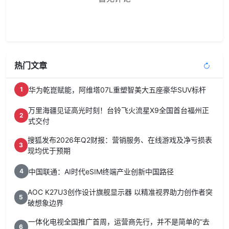
热门文章
华为乾崑赋能，阿维塔07L重塑智美大五座豪华SUV标杆
1
万里海疆见证高光时刻！台铃飞火流星X9全国首台福州正
2
式交付
搜狐发布2026年Q2财报：营销服务、在线游戏及净亏损表
3
现均优于预期
中国联通：AI时代eSIM终端产业创新中国路径
4
AOC K27U3创作设计旗舰显示器 以精准视界助力创作者突
5
破想象边界
一体化电视全国推广首周，运营商先行，并不是简单的“去
6