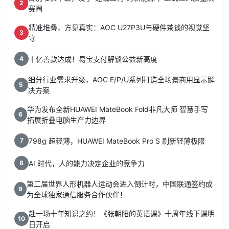
2
赛圈
精准堆叠，方见真实：AOC U27P3U与硬件茶谈的视觉坚
3
守
十亿善款达成！易宝支付解锁公益新高度
4
细分行业需求升级，AOC E/P/U系列打造全场景商用显示解
5
决方案
华为发布全新HUAWEI MateBook Fold非凡大师 智慧手写
6
拓展折叠电脑生产力边界
798g 超轻薄，HUAWEI MateBook Pro S 刷新轻薄极限
7
AI 时代，人的能力决定企业的竞争力
8
第二届世界人形机器人运动会进入倒计时，中国联通签约成
9
为全球独家通信服务合作伙伴！
赴一场十年知识之约！《张朝阳的英语课》十周年线下课明
10
日开启