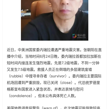
近日，中美洲国家委内瑞拉遭遇严重地震灾害。张朝阳在直
播中介绍，当地时间
6
月
24
日晚，委内瑞拉首都加拉加斯在
短时间内接连发生强烈地震，先是
7.2
级地震，不到一分钟
又发生
7.5
级地震。救援人员正在倒塌的多层建筑废墟
（
rubble
）中搜寻幸存者（
survivor
）。委内瑞拉主要国际
机场因遭到严重损毁，现已关闭（
close
）。代总统罗德里
格斯宣布国家进入紧急状态，并表达哀悼与慰问
（
condolence
），但未公布具体死亡人数。
美国地质调查局警告（
warn of
），此次地震可能导致较高