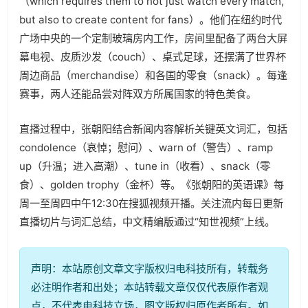
（
which requires them to not just watch every match,
but also to create content for fans
）。他们在纽约时代
广场中央的一个定制玻璃房内工作，房间里配备了两台大屏
幕电视、皮质沙发（
couch
）、桌式足球，还摆满了世界杯
周边商品（
merchandise
）和各国的零食（
snack
）。每逢
赛事，两人还能品尝对阵双方所属国家的特色美食。
直播过程中，张朝阳结合新闻内容解析关键英文词汇，包括
condolence
（哀悼；慰问）、
warn of
（警告）、
ramp
up
（升温；进入高潮）、
tune in
（收看）、
snack
（零
食）、
golden trophy
（金杯）等。《张朝阳的英语课》每
周一至周四中午
12:30
在搜狐视频开播。关注流内每日更新
直播切片与词汇总结，中文精编版通过“知世视频”上线。
声明：本站原创文章文字版权归电科技所有，转载务
必注明作者和出处；本站转载文章仅仅代表原作者观
点，不代表电科技立场，图文版权归原作者所有。如