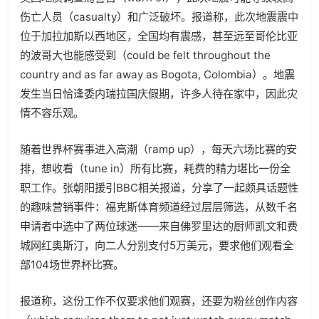
伤亡人员（
casualty
）和广泛破坏。报道称，此次地震震中
位于加拉加斯以西地区，全国均有震感，甚至远至哥伦比亚
的波哥大也能感受到（
could be felt throughout the
country and as far away as Bogota, Colombia
）。地震
发生当日恰逢委内瑞拉国庆假期，许多人待在家中，因此灾
情不容乐观。
随着世界杯赛事进入高潮（
ramp up
），每天六场比赛的安
排，想收看（
tune in
）所有比赛，耗费的精力堪比一份全
职工作。张朝阳援引
BBC
相关报道，分享了一起颇具话题性
的趣味营销事件：福克斯体育频道经过层层筛选，从数千名
申请者中选中了两位球迷——来自佛罗里达的厨师凯文和费
城网红奥斯汀，向二人分别支付
5
万美元，要求他们观看全
部
104
场世界杯比赛。
报道称，这份工作不仅要求他们观赛，还要为粉丝创作内容