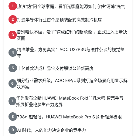
热浪“烤”问全球家庭，看阳光家庭能源如何守住“清凉”底气
1
打造半导体行业首个屋顶装配式高效制冷机房
2
告别唯快不破，没了“速成红利”的新能源 ，正式进入质量决
3
赛圈
精准堆叠，方见真实：AOC U27P3U与硬件茶谈的视觉坚
4
守
十亿善款达成！易宝支付解锁公益新高度
5
细分行业需求升级，AOC E/P/U系列打造全场景商用显示解
6
决方案
华为发布全新HUAWEI MateBook Fold非凡大师 智慧手写
7
拓展折叠电脑生产力边界
798g 超轻薄，HUAWEI MateBook Pro S 刷新轻薄极限
8
AI 时代，人的能力决定企业的竞争力
9