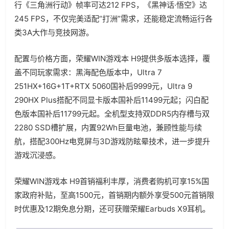
行《三角洲行动》帧率可达212 FPS，《黑神话·悟空》达
245 FPS，不仅完美适配“打洲”需求，还能稳定流畅运行各
类3A大作与竞技网游。
配置与价格方面，荣耀WIN游戏本 H9提供多版本选择，覆
盖不同玩家需求：黑海配色版本中，Ultra 7
251HX+16G+1T+RTX 5060国补后9999元，Ultra 9
290HX Plus搭配不同显卡版本国补后11499元起；闪白配
色版本国补后11799元起。全机型支持双DDR5内存槽与双
2280 SSD槽扩展，内置92Wh巨量电池，兼顾性能与续
航，搭配300Hz电竞屏与3D游戏防眩晕技术，进一步提升
游戏沉浸感。
荣耀WIN游戏本 H9首销福利丰厚，消费者购机可享15%国
家政府补贴，至高1500元，首销期内额外享受500元首销限
时优惠及12期免息分期，还可获赠荣耀Earbuds X9耳机。