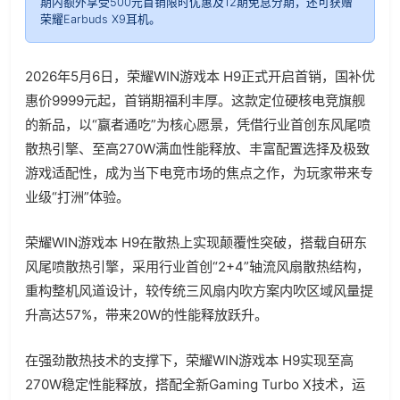
期内额外享受500元首销限时优惠及12期免息分期，还可获赠
荣耀Earbuds X9耳机。
2026年5月6日，荣耀WIN游戏本 H9正式开启首销，国补优
惠价9999元起，首销期福利丰厚。这款定位硬核电竞旗舰
的新品，以“赢者通吃”为核心愿景，凭借行业首创东风尾喷
散热引擎、至高270W满血性能释放、丰富配置选择及极致
游戏适配性，成为当下电竞市场的焦点之作，为玩家带来专
业级“打洲”体验。
荣耀WIN游戏本 H9在散热上实现颠覆性突破，搭载自研东
风尾喷散热引擎，采用行业首创“2+4”轴流风扇散热结构，
重构整机风道设计，较传统三风扇内吹方案内吹区域风量提
升高达57%，带来20W的性能释放跃升。
在强劲散热技术的支撑下，荣耀WIN游戏本 H9实现至高
270W稳定性能释放，搭配全新Gaming Turbo X技术，运