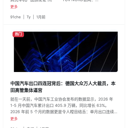
https://www.tuv-nord.com/cn/zh/ 关于杭州恒致创新智
更多
能科技集团有限公司（驿公里智能) 驿公里智能成立于
91che
|
Ty
|
1月前
2014年，是行业领先的智能机器人公司，致力于发展机器人
技术应用于洗车、加油和充电领域，推动行业生产效率变
革，实现"让技术为人服务"的使命。
热门
中国汽车出口四连冠背后：德国大众万人大裁员，本
田高管集体逼宫
就在一天前，中国汽车工业协会发布的数据显示，2026 年
1-5 月中国汽车累计出口 405.9 万辆，同比增长 63%。
2026 年前 5 个月的数据更是令人瞠目结舌：单月出口连续
两个月保持在 90 万辆以上，新能源汽车出口同比增长 1.1
更多
倍，占出口总量的 45%。