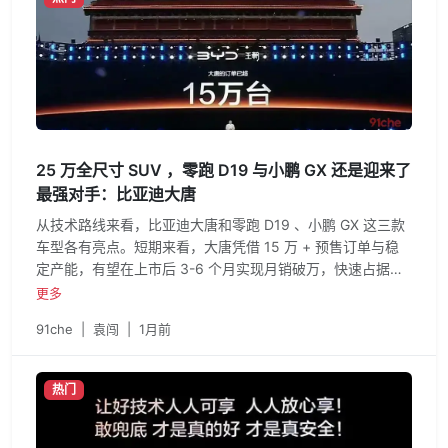
单向输出：一边依托广汽集团深厚的整车制造、研发品控与
供应链整合能力，筑牢产品品质的底层根基；一边导入华为
乾崑全栈智能汽车技术，赋予产品领先的智能体验。
25 万全尺寸 SUV ，零跑 D19 与小鹏 GX 还是迎来了
最强对手：比亚迪大唐
从技术路线来看，比亚迪大唐和零跑 D19 、小鹏 GX 这三款
车型各有亮点。短期来看，大唐凭借 15 万 + 预售订单与稳
定产能，有望在上市后 3-6 个月实现月销破万，快速占据细
分市场领先地位；中期随着闪充网络进一步扩张，其市场优
更多
势将持续巩固；长期来看，大唐有望复刻比亚迪在 20 万 -
91che
|
袁闯
|
1月前
25 万元市场的统治力，推动该细分市场进入全新竞争阶段。
热门