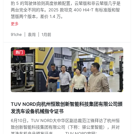
豹 5 的驾驶体验则高度依赖配置，云辇版和非云辇版几乎是
两台完全不同的车。2025 款坦克 400 Hi4-T 有标准版和智
慧版两个版本，差价 1.4 万。
更多
91che
|
袁闯
|
1月前
热门
TUV NORD向杭州恒致创新智能科技集团有限公司颁
发洗车设备机械指令证书
6月10日，TUV NORD大中华区副总裁范江锋拜访了杭州恒
致创新智能科技集团有限公司（下称：驿公里智能），并对
其洗车机产品颁发证书。 TUV NORD官网：