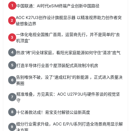
中国联通：AI时代eSIM终端产业创新中国路径
1
AOC K27U3创作设计旗舰显示器 以精准视界助力创作者突
2
破想象边界
一体化电视全国推广首周，运营商先行，并不是简单的“去
3
机顶盒”
热浪“烤”问全球家庭，看阳光家庭能源如何守住“清凉”底气
4
打造半导体行业首个屋顶装配式高效制冷机房
5
告别唯快不破，没了“速成红利”的新能源 ，正式进入质量决
6
赛圈
精准堆叠，方见真实：AOC U27P3U与硬件茶谈的视觉坚
7
守
十亿善款达成！易宝支付解锁公益新高度
8
细分行业需求升级，AOC E/P/U系列打造全场景商用显示解
9
决方案