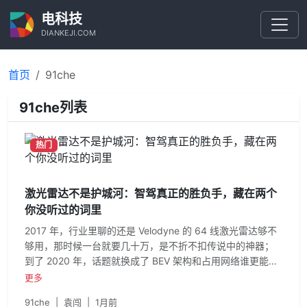
电科技
DIANKEJI.COM
首页
91che
91che列表
热门
激光雷达不是护城河：智驾真正的胜负手，藏在两个
你没听过的词里
2017 年，行业里聊的还是 Velodyne 的 64 线激光雷达够不
够用，那时候一台就要几十万，是不折不扣传说中的神器；
到了 2020 年，话题就换成了 BEV 架构和占用网络谁更能代
表下一代感知；而到了 2022 年，新车扎堆上激光雷达，纯
更多
视觉和多传感器的对立炒到了顶峰；但是现在，头部公司聊
91che
|
袁闯
|
1月前
的已经是 VLA、世界模型、端到端大模型和强化学习后训