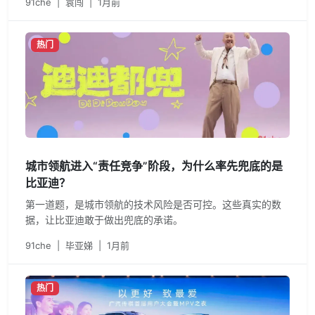
91che
|
袁闯
|
1月前
热门
城市领航进入“责任竞争”阶段，为什么率先兜底的是
比亚迪？
第一道题，是城市领航的技术风险是否可控。这些真实的数
据，让比亚迪敢于做出兜底的承诺。
91che
|
毕亚娣
|
1月前
热门