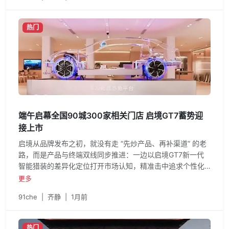
练，激光雷达没人提了。一个是 VLA，也就是视觉 - 语言 -
动作模型。
热门
端午启幕全国90城300家相关门店 启境GT7蓄势迎
接上市
启境从品牌发布之初，就没有走 “先炒产品、再补渠道” 的老
路，而是产品与终端双线同步推进：一边以启境GT7新一代
智能猎装的差异化定位打开市场认知，精准击中追求个性化
出行的 “天生玩家” 对颜值、空间、驾控与智能体验的多重期
更多
待；一边快速铺开全国门店网络，不让用户只停留在线上 “看
91che
|
齐静
|
1月前
热闹”，而是能实实在在摸到车、试到功能。作为广汽与华为
乾崑携手打造的高端智能汽车品牌，启境从诞生之初就走的
是 “原生融合” 路线，不是简单的供应链拼凑，也不是技术的
热门