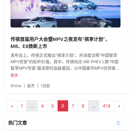
传祺首届用户大会暨MPV之夜发布“祺享计划”，
M8、E8焕新上市
发布会上，传祺正式推出“祺享计划”，并深度诠释“中国智享
MPV世家”的标杆价值。其中，传祺向往 M8 PHEV L携“中国
智享MPV世家”最深厚的血脉基因，以中国豪华MPV创领者姿
态再进阶。
更多
91che
|
船齐
|
1月前
«
1
...
4
5
6
7
8
...
414
»
热门文章