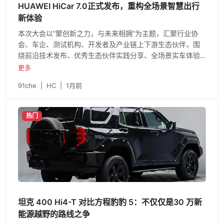
HUAWEI HiCar 7.0正式发布，重构全场景智慧出行
新体验
本次大会以“聚创新之力，与未来相拥”为主题，汇聚行业协
会、车企、测试机构、开发者及产业链上下游生态伙伴，围
绕前沿技术发布、优秀生态伙伴实践分享、全场景实车体验
三大核心板块展开深度交流，彰显了HUAWEI HiCar标杆级的
更多
技术底座能力与开放生态号召力，持续引领车联行业创新发
91che
|
HC
|
1月前
展。本次峰会展台同步展示了HUAWEI HiCar在芯片、开发、
测试、产品等全链路合作伙伴的最新技术成果与落地方案，
全方位呈现产业链上下游的协同创新实力。
热门
坦克 400 Hi4-T 对比方程豹豹 5：不仅仅是30 万新
能源越野的路线之争